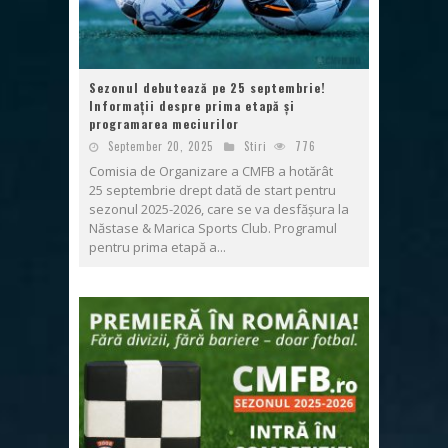
Sezonul debutează pe 25 septembrie!
Informații despre prima etapă și
programarea meciurilor
September 20, 2025
Stiri
776
Comisia de Organizare a CMFB a hotărât
25 septembrie drept dată de start pentru
sezonul 2025-2026, care se va desfășura la
Năstase & Marica Sports Club. Programul
pentru prima etapă a...