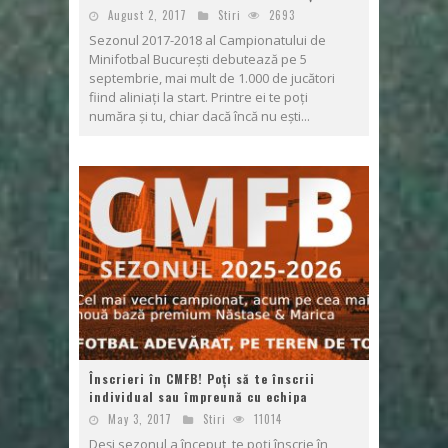
August 2, 2017
Stiri
2693
Sezonul 2017-2018 al Campionatului de
Minifotbal București debutează pe 5
septembrie, mai mult de 1.000 de jucători
fiind aliniați la start. Printre ei te poți
număra și tu, chiar dacă încă nu ești...
Înscrieri în CMFB! Poți să te înscrii
individual sau împreună cu echipa
May 3, 2017
Stiri
11014
Deși sezonul a început, te poți înscrie în