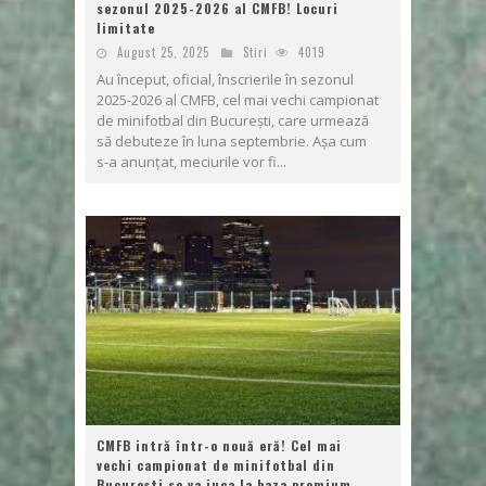
sezonul 2025-2026 al CMFB! Locuri
limitate
August 25, 2025
Stiri
4019
Au început, oficial, înscrierile în sezonul
2025-2026 al CMFB, cel mai vechi campionat
de minifotbal din București, care urmează
să debuteze în luna septembrie. Așa cum
s-a anunțat, meciurile vor fi...
CMFB intră într-o nouă eră! Cel mai
vechi campionat de minifotbal din
București se va juca la baza premium