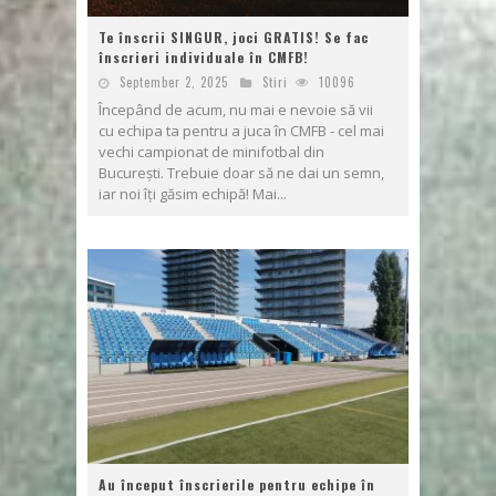
Te înscrii SINGUR, joci GRATIS! Se fac
înscrieri individuale în CMFB!
September 2, 2025
Stiri
10096
Începând de acum, nu mai e nevoie să vii
cu echipa ta pentru a juca în CMFB - cel mai
vechi campionat de minifotbal din
București. Trebuie doar să ne dai un semn,
iar noi îți găsim echipă! Mai...
Au început înscrierile pentru echipe în