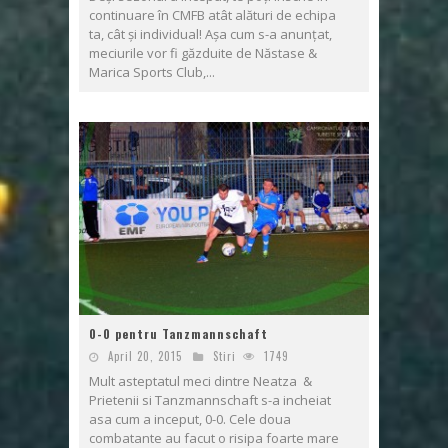
continuare în CMFB atât alături de echipa
ta, cât și individual! Așa cum s-a anunțat,
meciurile vor fi găzduite de Năstase &
Marica Sports Club,...
0-0 pentru Tanzmannschaft
April 20, 2015
Stiri
1749
Mult asteptatul meci dintre Neatza &
Prietenii si Tanzmannschaft s-a incheiat
asa cum a inceput, 0-0. Cele doua
combatante au facut o risipa foarte mare