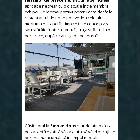
relațiilor de prietenie
, meciurile se încheie
aproape negreșit cu o discuție între membrii
echipei. Ce loc mai potrivit pentru asta decât la
restaurantul de unde poți vedea celelalte
meciuri ale etapei în timp ce ți se coace pizza
sau sfârâie friptura, iar tu îți tragi sufletul la o
bere rece, după ce ai ieșit de pe teren?
Găsiți totul la
Smoke House
, unde atmosfera
de vacanță exotică vă va ajuta să vă eliberați de
adrenalina acumulată în timpul meciului.