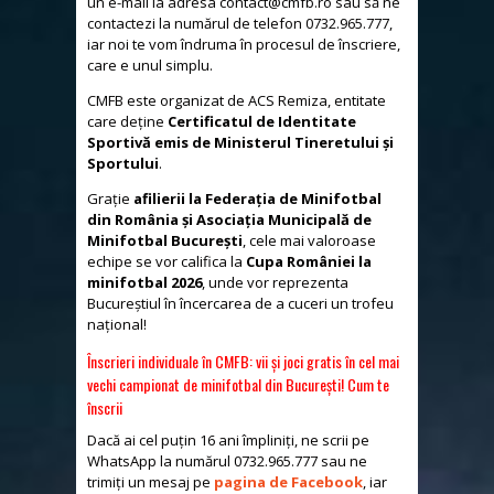
un e-mail la adresa
contact@cmfb.ro
sau să ne
contactezi la numărul de telefon 0732.965.777,
iar noi te vom îndruma în procesul de înscriere,
care e unul simplu.
CMFB este organizat de ACS Remiza, entitate
care deține
Certificatul de Identitate
Sportivă emis de Ministerul Tineretului și
Sportului
.
Grație
afilierii la Federația de Minifotbal
din România și Asociația Municipală de
Minifotbal București
, cele mai valoroase
echipe se vor califica la
Cupa României la
minifotbal 2026
, unde vor reprezenta
Bucureștiul în încercarea de a cuceri un trofeu
național!
Înscrieri individuale în CMFB: vii și joci gratis în cel mai
vechi campionat de minifotbal din București! Cum te
înscrii
Dacă ai cel puțin 16 ani împliniți, ne scrii pe
WhatsApp la numărul 0732.965.777 sau ne
trimiți un mesaj pe
pagina de Facebook
, iar