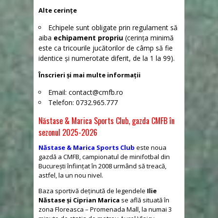
Alte cerințe
Echipele sunt obligate prin regulament să
aiba
echipament propriu
(cerința minimă
este ca tricourile jucătorilor de câmp să fie
identice și numerotate diferit, de la 1 la 99).
Înscrieri și mai multe informații
Email:
contact@cmfb.ro
Telefon: 0732.965.777
Năstase & Marica Sports Club, gazda CMFB în
sezonul 2025-2026
Năstase & Marica Sports Club
este noua
gazdă a CMFB, campionatul de minifotbal din
București înființat în 2008 urmând să treacă,
astfel, la un nou nivel.
Baza sportivă deținută de legendele
Ilie
Năstase și Ciprian Marica
se află situată în
zona Floreasca – Promenada Mall, la numai 3