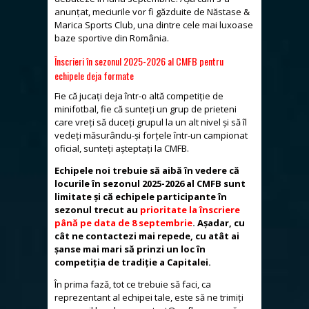
anunțat, meciurile vor fi găzduite de Năstase &
Marica Sports Club, una dintre cele mai luxoase
baze sportive din România.
Înscrieri în sezonul 2025-2026 al CMFB pentru
echipele deja formate
Fie că jucați deja într-o altă competiție de
minifotbal, fie că sunteți un grup de prieteni
care vreți să duceți grupul la un alt nivel și să îl
vedeți măsurându-și forțele într-un campionat
oficial, sunteți așteptați la CMFB.
Echipele noi trebuie să aibă în vedere că
locurile în sezonul 2025-2026 al CMFB sunt
limitate și că echipele participante în
sezonul trecut au
prioritate la înscriere
până pe data de 8 septembrie
. Așadar, cu
cât ne contactezi mai repede, cu atât ai
șanse mai mari să prinzi un loc în
competiția de tradiție a Capitalei.
În prima fază, tot ce trebuie să faci, ca
reprezentant al echipei tale, este să ne trimiți