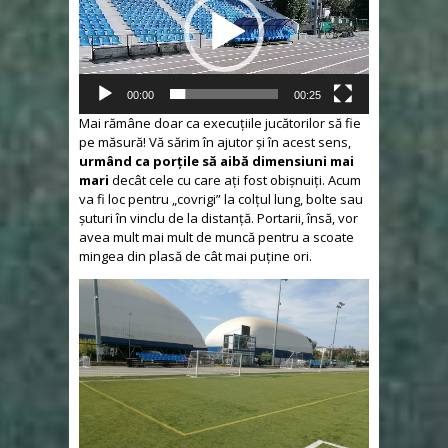
00:00
00:25
Mai rămâne doar ca execuțiile jucătorilor să fie
pe măsură! Vă sărim în ajutor și în acest sens,
urmând ca porțile să aibă dimensiuni mai
mari
decât cele cu care ați fost obișnuiți. Acum
va fi loc pentru „covrigi” la colțul lung, bolte sau
șuturi în vinclu de la distanță. Portarii, însă, vor
avea mult mai mult de muncă pentru a scoate
mingea din plasă de cât mai puține ori.