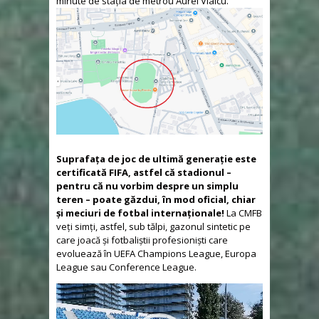
minute de stația de metrou Aurel Vlaicu.
Suprafața de joc de ultimă generație este
certificată FIFA, astfel că stadionul –
pentru că nu vorbim despre un simplu
teren – poate găzdui, în mod oficial, chiar
și meciuri de fotbal internaționale!
La CMFB
veți simți, astfel, sub tălpi, gazonul sintetic pe
care joacă și fotbaliștii profesioniști care
evoluează în UEFA Champions League, Europa
League sau Conference League.
Video
Player