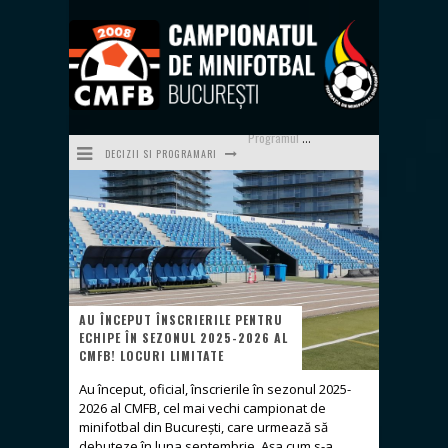
DECIZII SI PROGRAMARI
Programul săptămânii 21/24 (25.05-31.05)
Programul săptămânii 20/24 (18.05-24.05)
Programul săptămânii 19 (11.05-17.05)
Programul săptămânii 24/24 (15.06-21.06) - ultima a sezonului 2025-2026
Programul săptămânii 23/24 (08.06-14.06)
AU ÎNCEPUT ÎNSCRIERILE PENTRU
ECHIPE ÎN SEZONUL 2025-2026 AL
Programul săptămânii 22/24 (01.06-07.06)
CMFB! LOCURI LIMITATE
Au început, oficial, înscrierile în sezonul 2025-
2026 al CMFB, cel mai vechi campionat de
minifotbal din București, care urmează să
debuteze în luna septembrie. Așa cum s-a