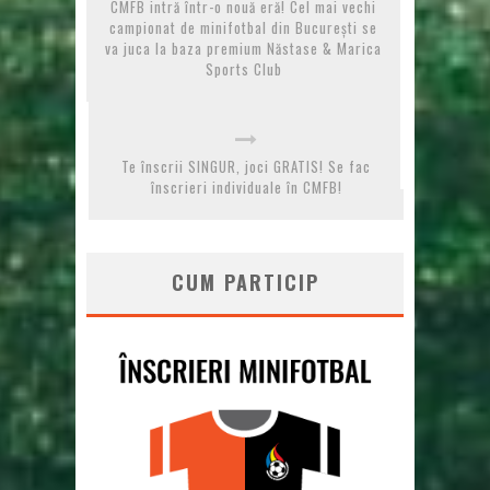
CMFB intră într-o nouă eră! Cel mai vechi
campionat de minifotbal din București se
va juca la baza premium Năstase & Marica
Sports Club
Te înscrii SINGUR, joci GRATIS! Se fac
înscrieri individuale în CMFB!
CUM PARTICIP