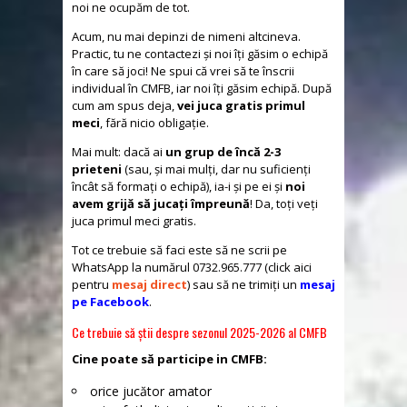
noi ne ocupăm de tot.
Acum, nu mai depinzi de nimeni altcineva.
Practic, tu ne contactezi și noi îți găsim o echipă
în care să joci! Ne spui că vrei să te înscrii
individual în CMFB, iar noi îți găsim echipă. După
cum am spus deja,
vei juca gratis primul
meci
, fără nicio obligație.
Mai mult: dacă ai
un grup de încă 2-3
prieteni
(sau, și mai mulți, dar nu suficienți
încât să formați o echipă), ia-i și pe ei și
noi
avem grijă să jucați împreună
! Da, toți veți
juca primul meci gratis.
Tot ce trebuie să faci este să ne scrii pe
WhatsApp la numărul 0732.965.777 (click aici
pentru
mesaj direct
) sau să ne trimiți un
mesaj
pe Facebook
.
Ce trebuie să știi despre sezonul 2025-2026 al CMFB
Cine poate să participe in CMFB:
orice jucător amator