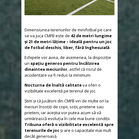
Dimensiunea terenurilor de minifotbal pe care
se va juca CMFB este de
42 de metri lungime
și 21 de metri lățime – ideală pentru un joc
de fotbal deschis, liber, fără înghesuială
.
Echipele vor avea, de asemenea, la dispoziție
un
spațiu generos pentru încălzirea
dinaintea meciurilor
, astfel că riscul de
accidentare va fi redus la minimum.
Nocturna de înaltă calitate
va oferi o
vizibilitate excelentă pe terenul de joc.
Știm și că jucătorii din CMFB vin de multe ori la
meciuri însoțiți de copii, soții, prietene sau
prieteni, iar aceștia vor putea acum să vă
urmărească evoluția în cele mai bune condiții.
Tribuna oferă o vizibilitate excelentă spre
terenurile de joc
și are o capacitate mai mult
decât generoasă.