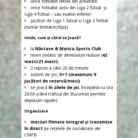
orice fotbalist retras din activitate
orice fotbalist activ din Liga 2 futsal și
Liga 4 fotbal – sau eșalon inferior
jucători de Liga 1 futsal si Liga 3 fotbal
(număr limitat/echipă)
Unde, cum și când se joacă?
la
Năstase & Marica Sports Club
teren sintetic de dimensiuni reduse (
42
metri/21 metri
)
2 reprize a câte 20 de minute
sistem de joc:
5+1 (maximum 9
jucători de rezervă/meci)
se joacă
în zilele de joi
, începând cu ora
20:00 (când traficul din București permite
deplasări rapide)
Organizare
meciuri filmate integral și transmise
în direct
pe rețelele de socializare ale
CMFB