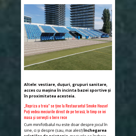
Altele: vestiare, dușuri, grupuri sanitare,
acces cu mașina în incinta bazei sportive și
în proximitatea acesteia.
„Repriza a treia” se ține la Restaurantul Smoke House!
Poți vedea meciurile direct de pe terasă, în timp ce iei
masa și servești o bere rece
Cum minifotbalul nu este doar despre jocul în
sine, ci și despre (sau, mai ales!)
închegarea