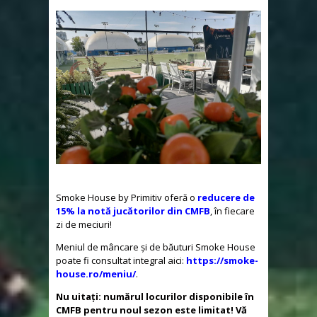
Smoke House by Primitiv oferă o
reducere de
15% la notă jucătorilor din CMFB
, în fiecare
zi de meciuri!
Meniul de mâncare și de băuturi Smoke House
poate fi consultat integral aici:
https://smoke-
house.ro/meniu/
.
Nu uitați: numărul locurilor disponibile în
CMFB pentru noul sezon este limitat! Vă