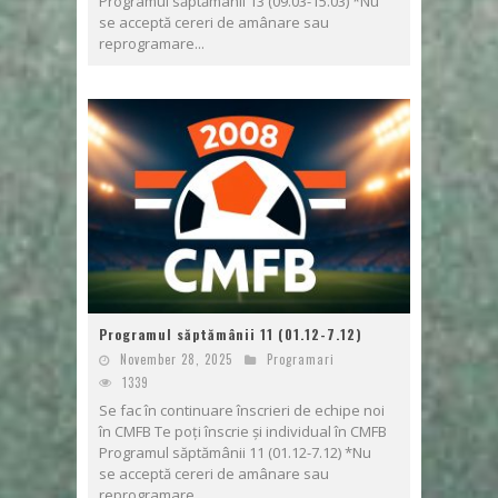
Programul săptămânii 13 (09.03-15.03) *Nu
se acceptă cereri de amânare sau
reprogramare...
Programul săptămânii 11 (01.12-7.12)
November 28, 2025
Programari
1339
Se fac în continuare înscrieri de echipe noi
în CMFB Te poți înscrie și individual în CMFB
Programul săptămânii 11 (01.12-7.12) *Nu
se acceptă cereri de amânare sau
reprogramare...