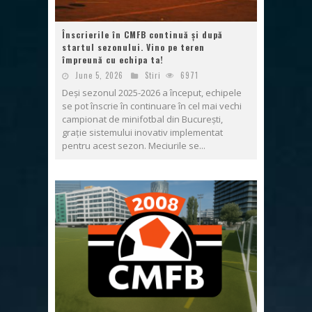
Înscrierile în CMFB continuă și după
startul sezonului. Vino pe teren
împreună cu echipa ta!
June 5, 2026
Stiri
6971
Deși sezonul 2025-2026 a început, echipele
se pot înscrie în continuare în cel mai vechi
campionat de minifotbal din București,
grație sistemului inovativ implementat
pentru acest sezon. Meciurile se...