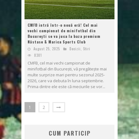
CMFB intră într-o nouă eră! Cel mai
vechi campionat de minifotbal din
București se va juca la baza premium
Năstase & Marica Sports Club
August 25, 2025
Decizii
,
Stiri
8301
CMFB, cel mai vechi campionat de
minifotbal din București, vă pregătește mai
multe surprize mari pentru sezonul 2025-
2026, care va debuta în luna septembrie.
Prima dintre ele este că meciurile se vor...
1
2
CUM PARTICIP