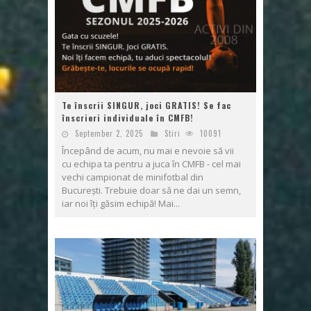
Te înscrii SINGUR, joci GRATIS! Se fac
înscrieri individuale în CMFB!
September 2, 2025
Stiri
10091
Începând de acum, nu mai e nevoie să vii
cu echipa ta pentru a juca în CMFB - cel mai
vechi campionat de minifotbal din
București. Trebuie doar să ne dai un semn,
iar noi îți găsim echipă! Mai...