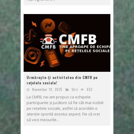
Urmărește-ți activitatea din CMFB pe
rețelele sociale!
November 19, 2025
Stiri
652
La CMFB, ne-am propus ca echipele
participante și jucătorii să fie cât mai vizibili
pe rețelele sociale, astfel că acordăm o
atenție sporită acestui aspect. Fie că vrei
să vezi meciurile...