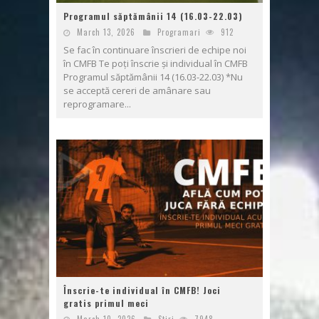
Programul săptămânii 14 (16.03-22.03)
March 13, 2026
Programari
912
Se fac în continuare înscrieri de echipe noi
în CMFB Te poți înscrie și individual în CMFB
Programul săptămânii 14 (16.03-22.03) *Nu
se acceptă cereri de amânare sau
reprogramare...
Înscrie-te individual în CMFB! Joci
gratis primul meci