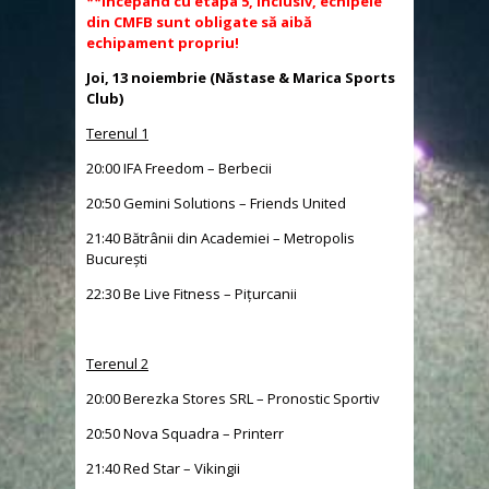
**Începând cu etapa 5, inclusiv, echipele
din CMFB sunt obligate să aibă
echipament propriu!
Joi, 13 noiembrie (Năstase & Marica Sports
Club)
Terenul 1
20:00 IFA Freedom – Berbecii
20:50 Gemini Solutions – Friends United
21:40 Bătrânii din Academiei – Metropolis
București
22:30 Be Live Fitness – Pițurcanii
Terenul 2
20:00 Berezka Stores SRL – Pronostic Sportiv
20:50 Nova Squadra – Printerr
21:40 Red Star – Vikingii