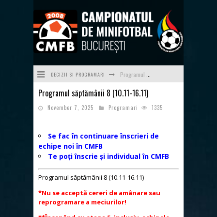
DECIZII SI PROGRAMARI
Programul săptămânii 23/24 (08.06-14.06)
Programul săptămânii 8 (10.11-16.11)
Programul săptămânii 22/24 (01.06-07.06)
November 7, 2025
Programari
1335
Programul săptămânii 21/24 (25.05-31.05)
Programul săptămânii 20/24 (18.05-24.05)
Se fac în continuare înscrieri de
echipe noi în CMFB
Programul săptămânii 19 (11.05-17.05)
Te poți înscrie și individual în CMFB
Programul săptămânii 24/24 (15.06-21.06) - ultima a sezonului 2025-2026
Programul săptămânii 8 (10.11-16.11)
*Nu se acceptă cereri de amânare sau
reprogramare a meciurilor!