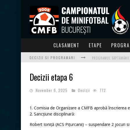
CLASAMENT
ETAPE
PROGRA
DECIZII SI PROGRAMARI
PROGRAMUL SĂPTĂMÂNII 1
Decizii etapa 6
PROGRAMUL SĂPTĂMÂNII 
November 6, 2025
Decizii
772
PROGRAMUL SĂPTĂMÂNII 
PROGRAMUL SĂPTĂMÂNII 2
Comisia de Organizare a CMFB aprobă înscrierea ech
Sancțiune disciplinară:
PROGRAMUL SĂPTĂMÂNII 2
Robert Ioniță (ACS Pițurcanii) – suspendare 2 jocuri si