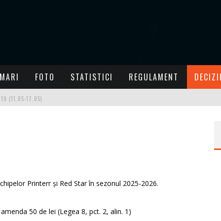
MARI
FOTO
STATISTICI
REGULAMENT
DECIZI
9 (11.05-17.05)
P
ROGRAMUL SĂPTĂMÂNII 24/24 (15.06-21.06) - ULTIMA A SEZONULUI 2025-2026
23/24 (08.06-14.06)
22/24 (01.06-07.06)
1/24 (25.05-31.05)
ipelor Printerr și Red Star în sezonul 2025-2026.
0/24 (18.05-24.05)
 amenda 50 de lei (Legea 8, pct. 2, alin. 1)