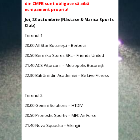
din CMFB sunt obligate să aibă
echipament propriu!
Joi, 23 octombrie (Năstase & Marica Sports
Club)
Terenul 1
20:00 All Star București – Berbecii
20:50 Berezka Stores SRL – Friends United
21:40 ACS Pițurcanii – Metropolis București
22:30 Bătrânii din Academiei – Be Live Fitness
Terenul 2
20:00 Gemini Solutions – HTDIV
20:50 Pronostic Sportiv – MFC Air Force
21:40 Nova Squadra – Vikingii