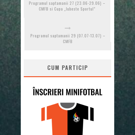
Programul saptamanii 27 (23.06-29.06) –
CMFB si Cupa „Iubeste Sportul”
Programul saptamanii 29 (07.07-13.07) –
CMFB
CUM PARTICIP