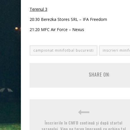
Terenul 3
20:30 Berezka Stores SRL – IFA Freedom
21:20 MFC Air Force – Nexus
campionat minifotbal bucuresti
inscrieri mini
SHARE ON:
Înscrierile în CMFB continuă și după startul
sezonului. Vino pe teren împreună cu echipa ta!