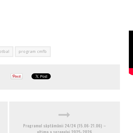
fotbal
program cmfb
Programul săptămânii 24/24 (15.06-21.06) –
ultima a sezonului 2025-2026