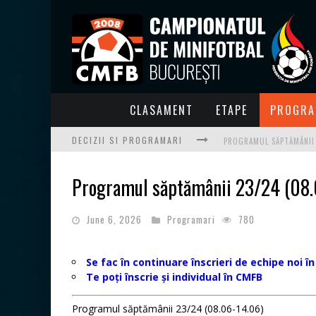
CLASAMENT
ETAPE
PROGRA
DECIZII SI PROGRAMARI
PROGRAMUL SĂPTĂMÂNII 1
Programul săptămânii 23/24 (08.
PROGRAMUL SĂPTĂMÂNII 
June 6, 2026
Programari
780
PROGRAMUL SĂPTĂMÂNII 
PROGRAMUL SĂPTĂMÂNII 2
Se fac în continuare înscrieri de echipe noi î
Te poți înscrie și individual în CMFB
PROGRAMUL SĂPTĂMÂNII 2
Programul săptămânii 23/24 (08.06-14.06)