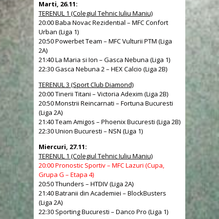
Marti, 26.11:
TERENUL 1 (Colegiul Tehnic Iuliu Maniu)
20:00 Baba Novac Rezidential – MFC Confort
Urban (Liga 1)
20:50 Powerbet Team – MFC Vulturii PTM (Liga
2A)
21:40 La Maria si Ion – Gasca Nebuna (Liga 1)
22:30 Gasca Nebuna 2 – HEX Calcio (Liga 2B)
TERENUL 3 (Sport Club Diamond)
20:00 Tinerii Titani – Victoria Adexim (Liga 2B)
20:50 Monstrii Reincarnati – Fortuna Bucuresti
(Liga 2A)
21:40 Team Amigos – Phoenix Bucuresti (Liga 2B)
22:30 Union Bucuresti – NSN (Liga 1)
Miercuri, 27.11:
TERENUL 1 (Colegiul Tehnic Iuliu Maniu)
20:00 Pronostic Sportiv – MFC Lazuri (Cupa,
Grupa G – Etapa 4)
20:50 Thunders – HTDIV (Liga 2A)
21:40 Batranii din Academiei – BlockBusters
(Liga 2A)
22:30 Sporting Bucuresti – Danco Pro (Liga 1)