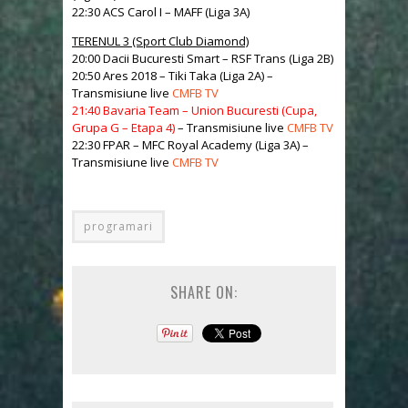
22:30 ACS Carol I – MAFF (Liga 3A)
TERENUL 3 (Sport Club Diamond)
20:00 Dacii Bucuresti Smart – RSF Trans (Liga 2B)
20:50 Ares 2018 – Tiki Taka (Liga 2A) –
Transmisiune live
CMFB TV
21:40 Bavaria Team – Union Bucuresti (Cupa,
Grupa G – Etapa 4)
– Transmisiune live
CMFB TV
22:30 FPAR – MFC Royal Academy (Liga 3A) –
Transmisiune live
CMFB TV
programari
SHARE ON: