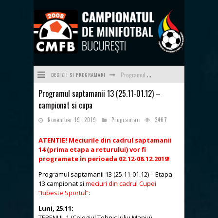
DECIZII SI PROGRAMARI
Programul săptămânii 23/24 (08.06-14.06)
Programul saptamanii 13 (25.11-01.12) –
Programul săptămânii 22/24 (01.06-07.06)
campionat si cupa
Programul săptămânii 21/24 (25.05-31.05)
November 19, 2019
Programari
3467
Programul săptămânii 20/24 (18.05-24.05)
ATENTIE! Meciurile din cadrul saptamanii
14 (prima etapa a returului) vor fi
Programul săptămânii 19 (11.05-17.05)
programate in perioada 02.12-08.12.2019!
Programul săptămânii 24/24 (15.06-21.06) - ultima a sezonului 2025-2026
Programul saptamanii 13 (25.11-01.12) – Etapa
13 campionat si
meciuri din cadrul Cupei
“Iubeste Sportul”
:
Luni, 25.11:
TERENUL 1 (Colegiul Tehnic Iuliu Maniu)