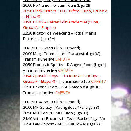
20:00 No Name – Dream Team (Liga 2B)
20:50 BlockBusters – FCD Buftea (Cupa, Grupa A
– Etapa 4)
21:40 HTDIV – Batranii din Academiei (Cupa,
Grupa A – Etapa 4)
22:30 Jucatori de Weekend – Fotbal Mania
Bucuresti (Liga 3A)
TERENUL 3 (Sport Club Diamond)
20:00 Magic Team – Harul Bucuresti (Liga 3A) –
Transmisiune live
CMFB TV
20:50 Pronostic Sportiv – D’Angelo Sport (Liga 1)
– Transmisiune live
CMFB TV
21:40 Apusului Boys – Trattoria Amici (Cupa,
Grupa F – Etapa 4)
– Transmisiune live
CMFB TV
22:30 Bavaria Team – KSB Romania (Liga 3B) –
Transmisiune live
CMFB TV
TERENUL 4 (Sport Club Diamond)
20:00 MP Galaxy – Young Boys 1×2 (Liga 3B)
20:50 MFC Lazuri – MFC Titan (Liga 3B)
21:40 Viitorul Bucuresti – Team Rocket (Liga 2A)
22:30 LAM 4 Sport – MFC Dual Power (Liga 3A)