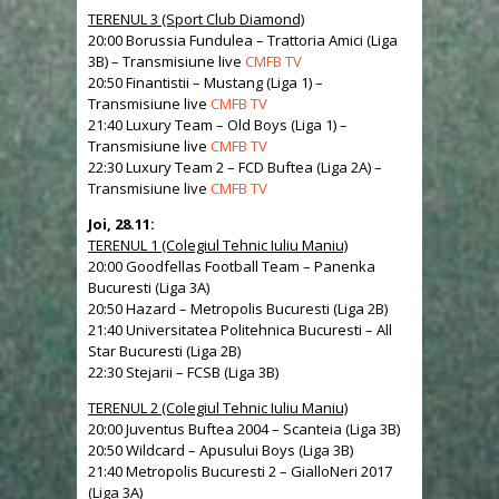
TERENUL 3 (Sport Club Diamond)
20:00 Borussia Fundulea – Trattoria Amici (Liga
3B) – Transmisiune live
CMFB TV
20:50 Finantistii – Mustang (Liga 1) –
Transmisiune live
CMFB TV
21:40 Luxury Team – Old Boys (Liga 1) –
Transmisiune live
CMFB TV
22:30 Luxury Team 2 – FCD Buftea (Liga 2A) –
Transmisiune live
CMFB TV
Joi, 28.11:
TERENUL 1 (Colegiul Tehnic Iuliu Maniu)
20:00 Goodfellas Football Team – Panenka
Bucuresti (Liga 3A)
20:50 Hazard – Metropolis Bucuresti (Liga 2B)
21:40 Universitatea Politehnica Bucuresti – All
Star Bucuresti (Liga 2B)
22:30 Stejarii – FCSB (Liga 3B)
TERENUL 2 (Colegiul Tehnic Iuliu Maniu)
20:00 Juventus Buftea 2004 – Scanteia (Liga 3B)
20:50 Wildcard – Apusului Boys (Liga 3B)
21:40 Metropolis Bucuresti 2 – GialloNeri 2017
(Liga 3A)