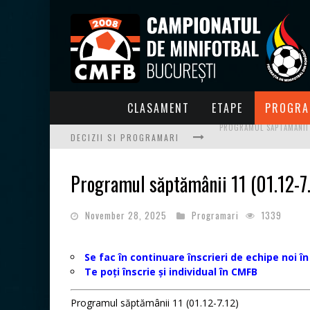
CLASAMENT
ETAPE
PROGRA
DECIZII SI PROGRAMARI
PROGRAMUL SĂPTĂMÂNII 
Programul săptămânii 11 (01.12-7
PROGRAMUL SĂPTĂMÂNII 
November 28, 2025
Programari
1339
PROGRAMUL SĂPTĂMÂNII 2
PROGRAMUL SĂPTĂMÂNII 2
Se fac în continuare înscrieri de echipe noi î
Te poți înscrie și individual în CMFB
PROGRAMUL SĂPTĂMÂNII 1
Programul săptămânii 11 (01.12-7.12)