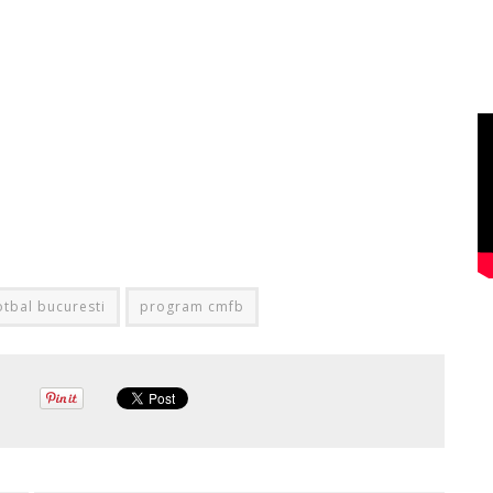
otbal bucuresti
program cmfb