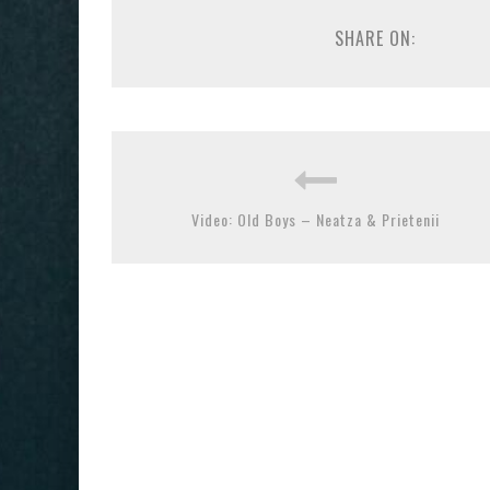
SHARE ON:
Video: Old Boys – Neatza & Prietenii