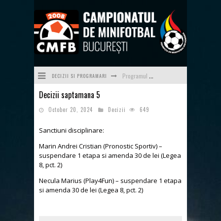
DECIZII SI PROGRAMARI
Programul săptămânii 23/24 (08.06-14.06)
Decizii saptamana 5
Programul săptămânii 22/24 (01.06-07.06)
October 20, 2024
Decizii
649
Programul săptămânii 21/24 (25.05-31.05)
Sanctiuni disciplinare:
Programul săptămânii 20/24 (18.05-24.05)
Marin Andrei Cristian (Pronostic Sportiv) –
Programul săptămânii 19 (11.05-17.05)
suspendare 1 etapa si amenda 30 de lei (Legea
8, pct. 2)
Programul săptămânii 24/24 (15.06-21.06) - ultima a sezonului 2025-2026
Necula Marius (Play4Fun) – suspendare 1 etapa
si amenda 30 de lei (Legea 8, pct. 2)