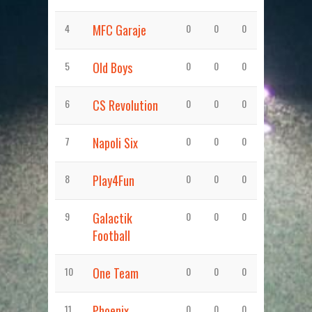
4
MFC Garaje
0
0
0
5
Old Boys
0
0
0
6
CS Revolution
0
0
0
7
Napoli Six
0
0
0
8
Play4Fun
0
0
0
9
Galactik
0
0
0
Football
10
One Team
0
0
0
11
Phoenix
0
0
0