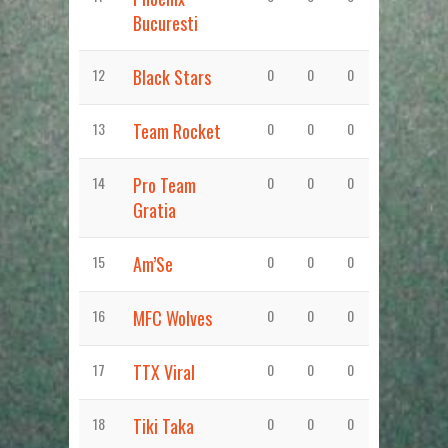
Bucuresti
12
Black Stars
0
0
0
13
Team Rocket
0
0
0
14
Pro Team
0
0
0
Gratia
15
Am’Se
0
0
0
16
MFC Wolves
0
0
0
17
TTX Viral
0
0
0
18
Tiki Taka
0
0
0