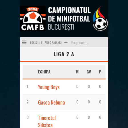
Programul săptămânii 23/24 (08.06-14.06)
DECIZII SI PROGRAMARI
LIGA 2 A
Programul săptămânii 22/24 (01.06-07.06)
Programul săptămânii 21/24 (25.05-31.05)
ECHIPA
M
GV
P
Programul săptămânii 20/24 (18.05-24.05)
1
Young Boys
0
0
0
Programul săptămânii 19 (11.05-17.05)
Programul săptămânii 24/24 (15.06-21.06) - ultima a sezonului 2025-2026
2
Gasca Nebuna
0
0
0
3
Tineretul
0
0
0
Silistea